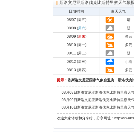
斯洛文尼亚斯洛伐克比斯特里察天气预
日期/时间
白天天气
08/07 (周五)
晴
08/08 (
周六
)
阴
08/09 (
周末
)
多云
08/10 (周一)
多云
08/11 (周二)
阴
08/12 (周三)
小雨
08/13 (周四)
多云
提示：
依斯洛文尼亚国家气象台监测，斯洛伐克
08月08日斯洛文尼亚斯洛伐克比斯特里察天
08月09日斯洛文尼亚斯洛伐克比斯特里察天
08月10日斯洛文尼亚斯洛伐克比斯特里察天
欢迎大家转载和分享给，分享网址：http://sh-arts.com/shij