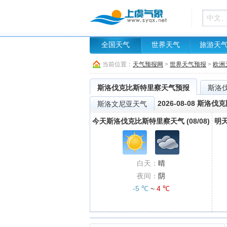
全国天气
世界天气
旅游天
当前位置：
天气预报网
>
世界天气预报
>
欧洲
斯洛伐克比斯特里察天气预报
斯洛
2026-08-08 斯
斯洛文尼亚天气
今天斯洛伐克比斯特里察天气 (08/08)
明天
白天：
晴
夜间：
阴
-5 ℃
~
4 ℃