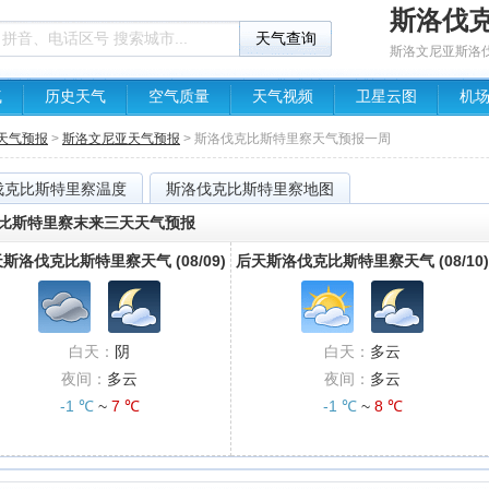
斯洛伐
斯洛文尼亚斯洛
气
历史天气
空气质量
天气视频
卫星云图
机
天气预报
>
斯洛文尼亚天气预报
> 斯洛伐克比斯特里察天气预报一周
伐克比斯特里察温度
斯洛伐克比斯特里察地图
洛伐克比斯特里察末来三天天气预报
斯洛伐克比斯特里察天气 (08/09)
后天斯洛伐克比斯特里察天气 (08/10)
白天：
阴
白天：
多云
夜间：
多云
夜间：
多云
-1 ℃
~
7 ℃
-1 ℃
~
8 ℃