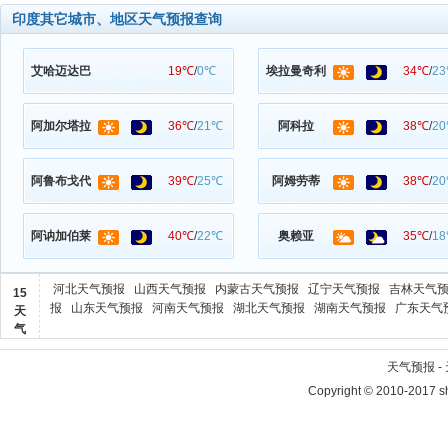
印度其它城市、地区天气预报查询
艾哈迈达巴
19℃
/
0℃
埃拉曼奇利
34℃
/
2
阿加尔塔拉
36℃
/
21℃
阿科拉
38℃
/
2
阿鲁布戈代
39℃
/
25℃
阿姆劳蒂
38℃
/
2
阿讷加伯莱
40℃
/
22℃
奥赖亚
35℃
/
1
河北天气预报
山西天气预报
内蒙古天气预报
辽宁天气预报
吉林天气
15
报
山东天气预报
河南天气预报
湖北天气预报
湖南天气预报
广东天气
天
气
天气预报 
Copyright © 2010-2017 sh