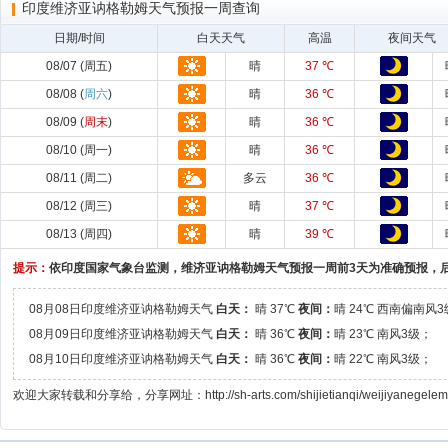
印度维济亚讷格勒姆天气预报一周查询
日期/时间
白天天气
高温
夜间天气
08/07 (周五)
晴
37 ℃
08/08 (
周六
)
晴
36 ℃
08/09 (
周末
)
晴
36 ℃
08/10 (周一)
晴
36 ℃
08/11 (周二)
多云
36 ℃
08/12 (周三)
晴
37 ℃
08/13 (周四)
晴
39 ℃
提示：
依印度国家气象台监测，维济亚讷格勒姆天气预报一周前3天为准确预报，
08月08日印度维济亚讷格勒姆天气
白天：
晴 37℃
夜间：
晴 24℃ 西南偏南风
08月09日印度维济亚讷格勒姆天气
白天：
晴 36℃
夜间：
晴 23℃ 南风3级；
08月10日印度维济亚讷格勒姆天气
白天：
晴 36℃
夜间：
晴 22℃ 南风3级；
欢迎大家转载和分享给，分享网址：http://sh-arts.com/shijietianqi/weijiyanegelem