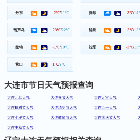
丹东
-2℃
/
11℃
抚顺
-3℃
/
14
葫芦岛
28℃
/
22℃
锦州
-2℃
/
12
盘锦
-1℃
/
10℃
沈阳
-2℃
/
13
营口
1℃
/
9℃
大连市节日天气预报查询
大连元旦天气
大连春节天气
大连元宵天气
大连植树节天气
大连清明节天气
大连五一天气
大连七夕节天气
大连教师节天气
大连国庆节天气
大连中秋节天气