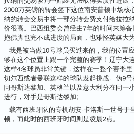
拉纳的交易谈判中始终无法取得实质性进展
2000万英镑的转会签下这位南安普顿中场
纳的转会交易中将一部分转会费支付给拉拉
价很高。巴西组委会曾经由7年的时间来筹备
抱佛脚也完不成进度的局面，也难怪英媒大
我是被当做10号球员买过来的，我的位置
够在这个位置上踢一个完整的赛季！辽宁大
这样4名球员非常关键，这样在一整个赛季里
切尔西或者曼联这样的球队发起挑战。伪9号&
同哥斯达黎加、英格兰以及意大利分在同一
进行，对手是哥斯达黎加;
载有西班牙队的专机胡安-卡洛斯一世号于
顿，而此时的西班牙时间则是凌晨2点。