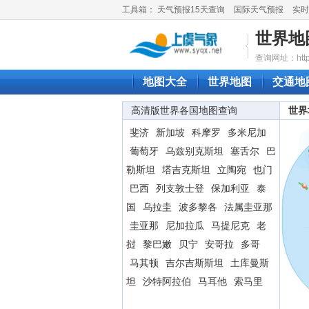
工具箱：
天气预报15天查询
国际天气预报
实时
世界地
查询网址：http://
地图大全
世界地图
交通地
高清版世界各国地图查询
世界
斐济
新加坡
科摩罗
多米尼加
葡萄牙
乌兹别克斯坦
塞舌尔
巴
勒斯坦
塔吉克斯坦
立陶宛
也门
巴西
列支敦士登
保加利亚
泰
国
乌拉圭
波多黎各
法属圭亚那
圭亚那
尼加拉瓜
马提尼克
老
挝
黎巴嫩
贝宁
安哥拉
多哥
马其顿
吉尔吉斯斯坦
土库曼斯
坦
沙特阿拉伯
马耳他
索马里