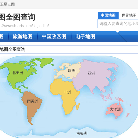
卫星云图
图全图查询
中国地图
世界地图
www.sh-arts.com/shijieditu/
图
旅游地图
中国政区图
电子地图
地图全图查询
欧洲
北美洲
亚洲
非洲
南美洲
大洋洲
南极洲