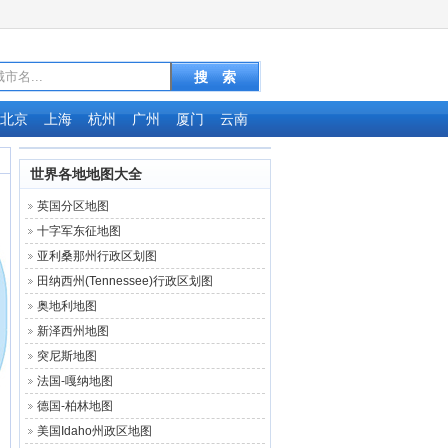
北京
上海
杭州
广州
厦门
云南
世界各地地图大全
英国分区地图
十字军东征地图
亚利桑那州行政区划图
田纳西州(Tennessee)行政区划图
奥地利地图
新泽西州地图
突尼斯地图
法国-嘎纳地图
德国-柏林地图
美国Idaho州政区地图