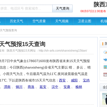
陕西
08月07日11:00
气
历史天气
空气质量
天气视频
卫星云图
机
天天气预报查询
天气预报15天查询
气预报15天网址：http://sh-arts.com/shanxisheng15tian/
8月7日中央气象台1786071600发布陕西省末来15天天气预报
信息；今日陕西(shanxisheng)全省天气主要以 晴 、多云 、晴
、小雨天气为主，午后最高气温为11℃,夜间凌晨最低气温是
17℃; 下以是陕西各城市15天天气信息：
西安
、
咸阳
、
宝鸡
、
渭南
、
铜川
、
商洛
、
延安
、
汉中
、
安康
、
榆林
全