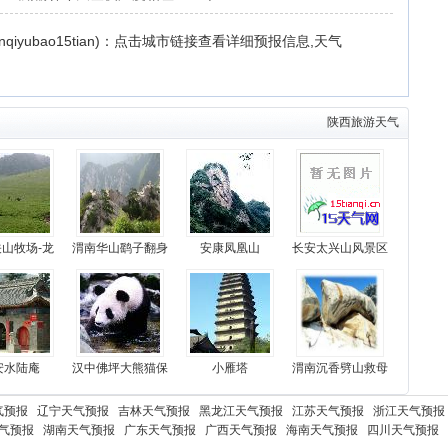
ianqiyubao15tian)：点击城市链接查看详细预报信息,天气
陕西旅游天气
山牧场-龙
渭南华山鹞子翻身
安康凤凰山
长安太兴山风景区
安水陆庵
汉中佛坪大熊猫保
小雁塔
渭南沉香劈山救母
气预报
辽宁天气预报
吉林天气预报
黑龙江天气预报
江苏天气预报
浙江天气预报
气预报
湖南天气预报
广东天气预报
广西天气预报
海南天气预报
四川天气预报