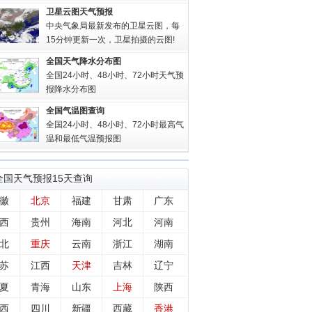
卫星云图天气预报
中央气象局最新发布的卫星云图，每
15分钟更新一次，卫星拍摄的云图!
全国天气降水分布图
全国24小时、48小时、72小时天气预
报降水分布图
全国气温图查询
全国24小时、48小时、72小时最高气
温和最低气温预报图
全国
天气预报15天查询
徽
北京
福建
甘肃
广东
西
贵州
海南
河北
河南
北
重庆
云南
浙江
湖南
苏
江西
天津
吉林
辽宁
夏
青海
山东
上海
陕西
西
四川
新疆
西藏
香港