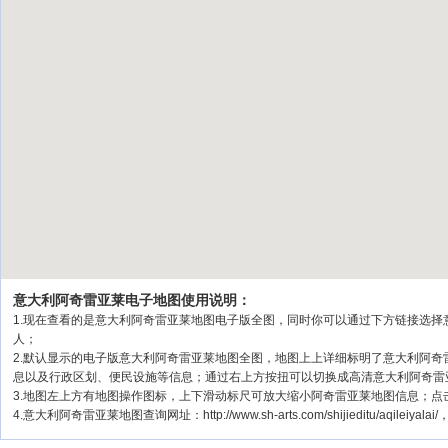
意大利阿奇雷亚莱电子地图使用说明：
1.现在查看的是意大利阿奇雷亚莱地图电子版全图，同时你可以通过下方链接选择意
人；
2.默认显示的电子版意大利阿奇雷亚莱地图全图，地图上上详细标明了意大利阿
息以及行政区划、便民设施等信息；通过右上方按扭可以切换成高清意大利阿奇雷
3.地图左上方有地图操作图标，上下滑动标尺可放大缩小阿奇雷亚莱地图信息；点
4.意大利阿奇雷亚莱地图查询网址：http://www.sh-arts.com/shijieditu/aqileiya