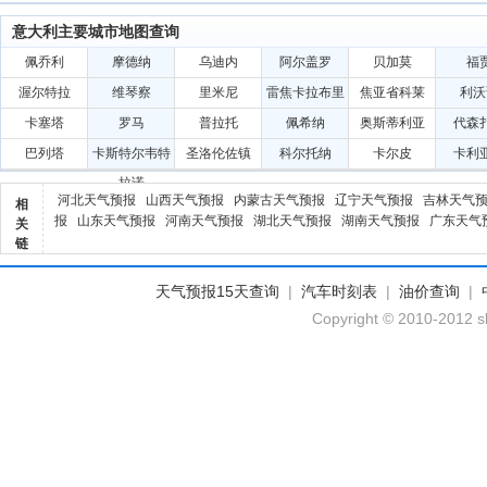
意大利主要城市地图查询
佩乔利
摩德纳
乌迪内
阿尔盖罗
贝加莫
福
渥尔特拉
维琴察
里米尼
雷焦卡拉布里
焦亚省科莱
利沃
亚娣
卡塞塔
罗马
普拉托
佩希纳
奥斯蒂利亚
代森
巴列塔
卡斯特尔韦特
圣洛伦佐镇
科尔托纳
卡尔皮
卡利
拉诺
河北天气预报
山西天气预报
内蒙古天气预报
辽宁天气预报
吉林天气
相
报
山东天气预报
河南天气预报
湖北天气预报
湖南天气预报
广东天气
关
链
天气预报15天查询
|
汽车时刻表
|
油价查询
|
Copyright © 2010-2012 sh