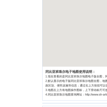
冈比亚班珠尔电子地图使用说明：
1.现在查看的是冈比亚班珠尔地图电子版全图，同
2.默认显示的电子版冈比亚班珠尔地图全图，
政区划、便民设施等信息；通过右上方按扭可以
3.地图左上方有地图操作图标，上下滑动标尺可
4.冈比亚班珠尔地图查询网址：http://www.sh-arts.