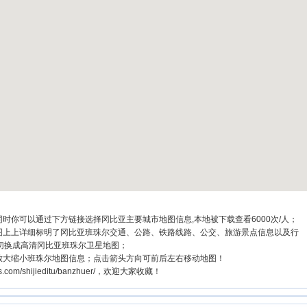
时你可以通过下方链接选择冈比亚主要城市地图信息,本地被下载查看6000次/人；
地图上上详细标明了冈比亚班珠尔交通、公路、铁路线路、公交、旅游景点信息以及行
切换成高清冈比亚班珠尔卫星地图；
放大缩小班珠尔地图信息；点击箭头方向可前后左右移动地图！
com/shijieditu/banzhuer/，欢迎大家收藏！