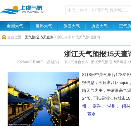
全国天气
世界天气
旅游天气
历史天气
空气
当前位置：
天气预报15天查询
> 浙江末来15天天气预报查询
浙江天气预报15天查
2026年08月08日（星期六） 中央气像台发布 浙江天气预报15天网址：http://sh-ar
8月8日中央气象台17861
报信息；今日浙江(zhejia
晴天气为主，午后最高气温
24℃; 下以是浙江各城市1
州
、
嘉兴
、
湖州
、
绍兴
、
丽水